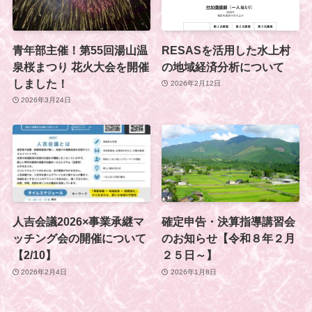
青年部主催！第55回湯山温
RESASを活用した水上村
泉桜まつり 花火大会を開催
の地域経済分析について
しました！
2026年2月12日
2026年3月24日
人吉会議2026×事業承継マ
確定申告・決算指導講習会
ッチング会の開催について
のお知らせ【令和８年２月
【2/10】
２５日～】
2026年2月4日
2026年1月8日