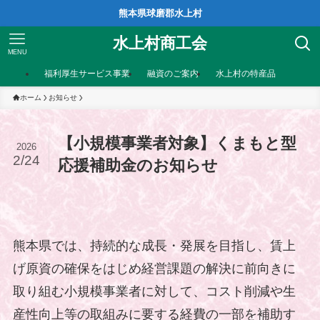
熊本県球磨郡水上村
水上村商工会
MENU
福利厚生サービス事業
融資のご案内
水上村の特産品
ホーム
お知らせ
【小規模事業者対象】くまもと型
2026
2/24
応援補助金のお知らせ
熊本県では、持続的な成長・発展を目指し、賃上
げ原資の確保をはじめ経営課題の解決に前向きに
取り組む小規模事業者に対して、コスト削減や生
産性向上等の取組みに要する経費の一部を補助す