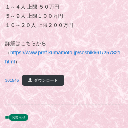
１～４人 上限 ５０万円
５～９人 上限１００万円
１０～２０人 上限２００万円
詳細はこちらから
（
https://www.pref.kumamoto.jp/soshiki/61/257821.
html
）
301546
ダウンロード
お知らせ