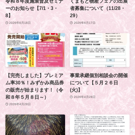
令和８年度施策普及セミナ
くまもと物産フェアの出展
ーのお知らせ【7/1・3・
者募集について（11/28・
8】
29）
2026年6月18日
2026年6月17日
【完売しました】プレミア
事業承継個別相談会の開催
ム率30％！みずかみ商品券
について【５月２６日
の販売が始まります！（令
(火)】
和８年５月８日～）
2026年4月28日
2026年4月28日