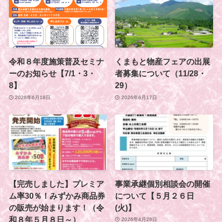
令和８年度施策普及セミナ
くまもと物産フェアの出展
ーのお知らせ【7/1・3・
者募集について（11/28・
8】
29）
2026年6月18日
2026年6月17日
【完売しました】プレミア
事業承継個別相談会の開催
ム率30％！みずかみ商品券
について【５月２６日
の販売が始まります！（令
(火)】
和８年５月８日～）
2026年4月28日