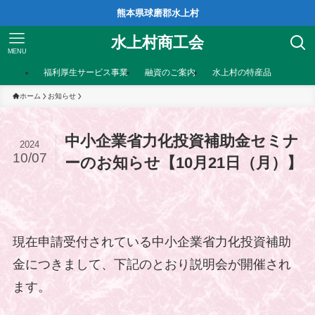
熊本県球磨郡水上村
水上村商工会
MENU
福利厚生サービス事業
融資のご案内
水上村の特産品
ホーム
お知らせ
中小企業省力化投資補助金セミナ
2024
10/07
ーのお知らせ【10月21日（月）】
現在申請受付されている中小企業省力化投資補助
金につきまして、下記のとおり説明会が開催され
ます。