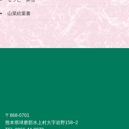
山菜絵葉書
〒868-0701
熊本県球磨郡水上村大字岩野158−2