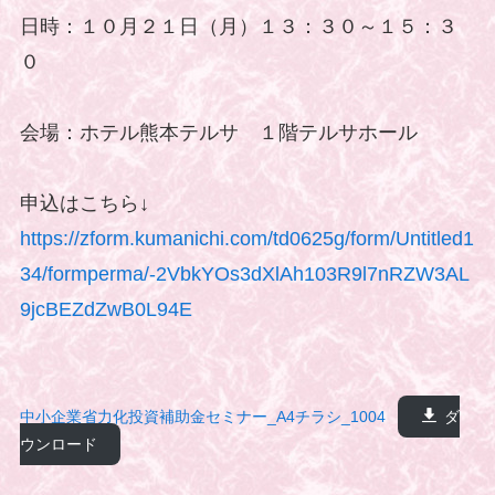
日時：１０月２１日（月）１３：３０～１５：３
０
会場：ホテル熊本テルサ １階テルサホール
申込はこちら↓
https://zform.kumanichi.com/td0625g/form/Untitled1
34/formperma/-2VbkYOs3dXlAh103R9l7nRZW3AL
9jcBEZdZwB0L94E
中小企業省力化投資補助金セミナー_A4チラシ_1004
ダ
ウンロード